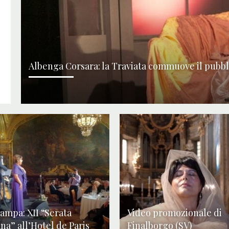
Albenga Corsara: la Traviata commuove il pubbli
tampa: XII “Serata
Video promozionale di
ana” all’Hotel de Paris
Finalborgo (SV)