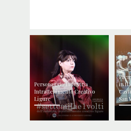
Prem
Personaggio Industria
in It
Intrattenimento Creativo
Cast
Ligure
San 