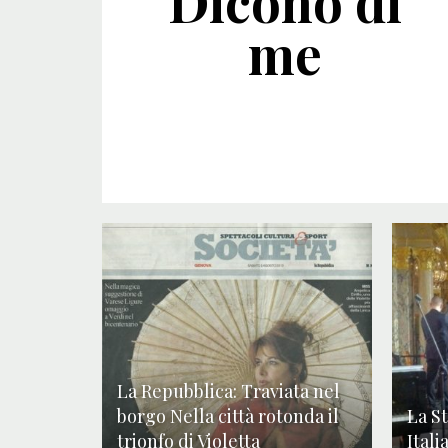
Dicono di
me
La Repubblica: Traviata nel
borgo Nella città rotonda il
La S
trionfo di Violetta
Itali