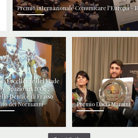
Premio internazionale Comunicare l’Europa – 
io Eccellenze del Made
aly Spazio Art D’Or ,
ello Dentice di Frasso
Vito dei Normanni
Premio Dacia Maraini