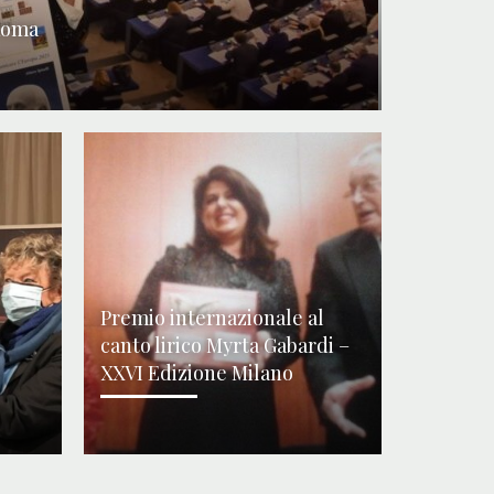
Roma
Premio internazionale al
canto lirico Myrta Gabardi –
XXVI Edizione Milano